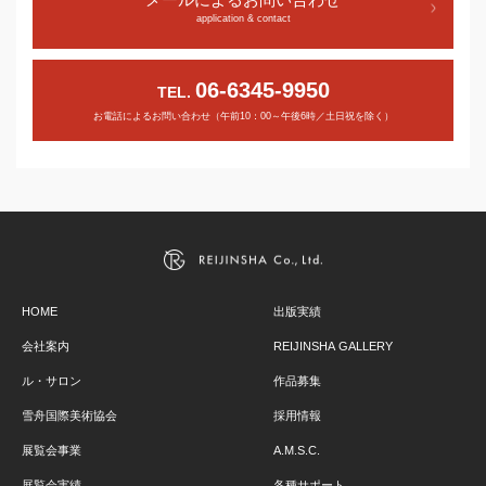
application & contact
06-6345-9950
TEL.
お電話によるお問い合わせ（午前10：00～午後6時／土日祝を除く）
HOME
出版実績
会社案内
REIJINSHA GALLERY
ル・サロン
作品募集
雪舟国際美術協会
採用情報
展覧会事業
A.M.S.C.
展覧会実績
各種サポート