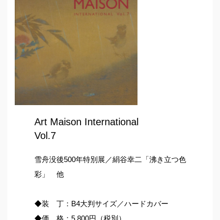
Art Maison International
Vol.7
雪舟没後500年特別展／絹谷幸二「沸き立つ色
彩」 他
◆装 丁：B4大判サイズ／ハードカバー
◆価 格：5,800円（税別）