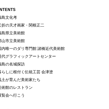
NTENTS
福島文化考
夭折の天才画家・関根正二
福島県立美術館
郡山市立美術館
国内唯一のダリ専門館 諸橋近代美術館
現代グラフィックアートセンター
福島の名城探訪
暮らしに根付く伝統工芸 会津塗
風土が育んだ美術家たち
美術館のレストラン
展覧会へ行こう