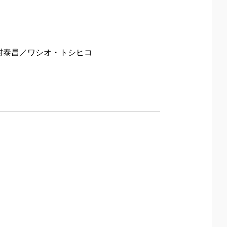
村泰昌／ワシオ・トシヒコ