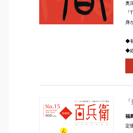
奥
『
身
◆初
◆
「
福
定