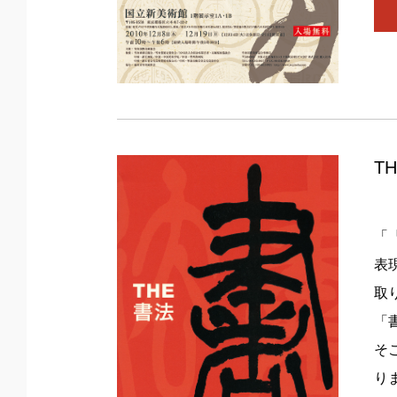
T
「
表
取
「
そ
り