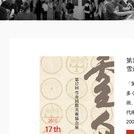
第
雪
「
多
画
代
2