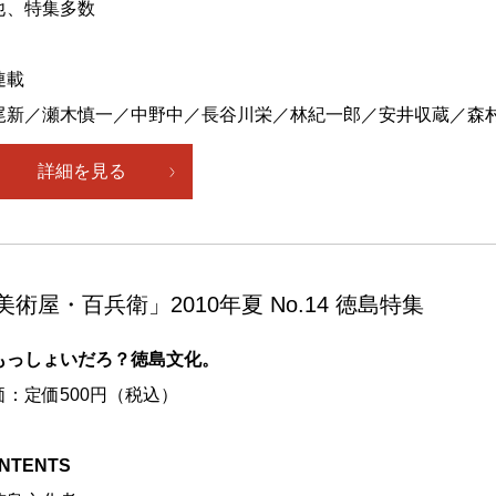
他、特集多数
連載
尾新／瀬木慎一／中野中／長谷川栄／林紀一郎／安井収蔵／森
詳細を見る
美術屋・百兵衛」2010年夏 No.14 徳島特集
もっしょいだろ？徳島文化。
価：定価500円（税込）
NTENTS