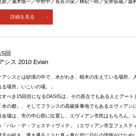
尾新／瀬木慎一／中野中／長谷川栄／林紀一郎／安井収蔵／森
詳細を見る
15回
アシス 2010 Evian
オアシスとは砂漠の中で、水がわき、樹木の生えている場所。
れる場所。いこいの場。」
念すべき15回目になるOASISは、その原点でもある人とアー
「水の都」、そしてフランスの高級保養地でもあるエヴィアン
覧会場は、市の中心部に位置し、エヴィアン市民はもちろん、
う「パレ・デ・フェスティヴィテ」（エヴィアン市立フェステ
晴天が続き、透き通るような真っ青な空に日仏の国旗がはため