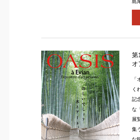
島
第
オ
「
く
記
な
展
集
な