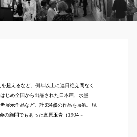
0人を超えるなど、例年以上に連日絶え間なく
をはじめ全国から出品された日本画、水墨
考展示作品など、計334点の作品を展観、現
協会の顧問でもあった直原玉青（1904～