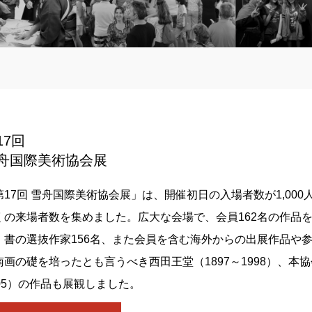
17回
舟国際美術協会展
第17回 雪舟国際美術協会展」は、開催初日の入場者数が1,00
くの来場者数を集めました。広大な会場で、会員162名の作品
、書の選抜作家156名、また会員を含む海外からの出展作品や参
南画の礎を培ったとも言うべき西田王堂（1897～1998）、本
005）の作品も展観しました。