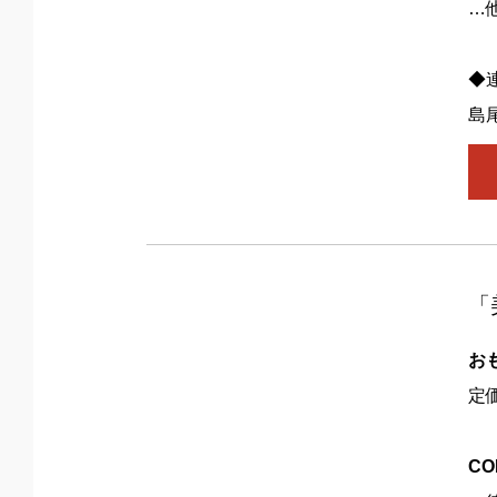
…
◆
島
「
お
定
CO