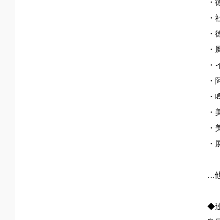
・
・
・
・
・
・
・
・
・
・
…
◆