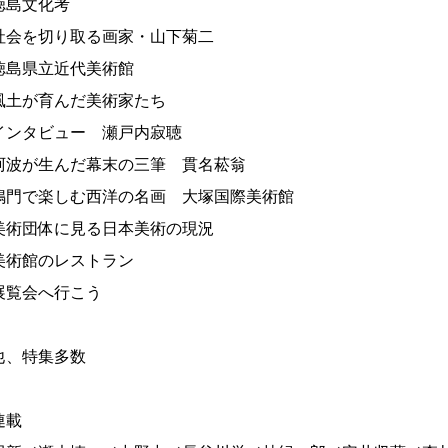
徳島文化考
社会を切り取る画家・山下菊二
徳島県立近代美術館
風土が育んだ美術家たち
インタビュー 瀬戸内寂聴
阿波が生んだ幕末の三筆 貫名菘翁
鳴門で楽しむ西洋の名画 大塚国際美術館
美術団体に見る日本美術の現況
美術館のレストラン
展覧会へ行こう
他、特集多数
連載