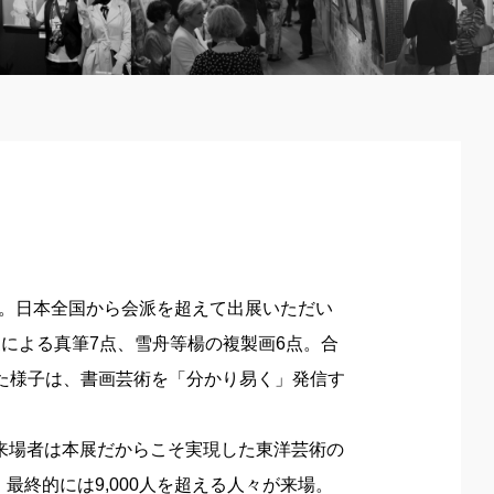
した。日本全国から会派を超えて出展いただい
家による真筆7点、雪舟等楊の複製画6点。合
された様子は、書画芸術を「分かり易く」発信す
来場者は本展だからこそ実現した東洋芸術の
終的には9,000人を超える人々が来場。