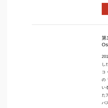
第
Os
2
し
コ
の
い
た
バ