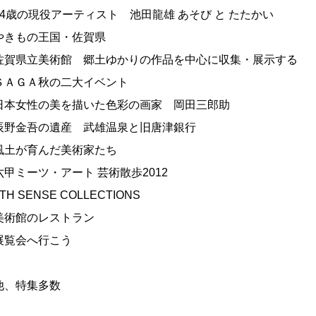
84歳の現役アーティスト 池田龍雄 あそび と たたかい
やきもの王国・佐賀県
佐賀県立美術館 郷土ゆかりの作品を中心に収集・展示する
ＳＡＧＡ秋の二大イベント
日本女性の美を描いた色彩の画家 岡田三郎助
辰野金吾の遺産 武雄温泉と旧唐津銀行
風土が育んだ美術家たち
六甲ミーツ・アート 芸術散歩2012
TH SENSE COLLECTIONS
美術館のレストラン
展覧会へ行こう
他、特集多数