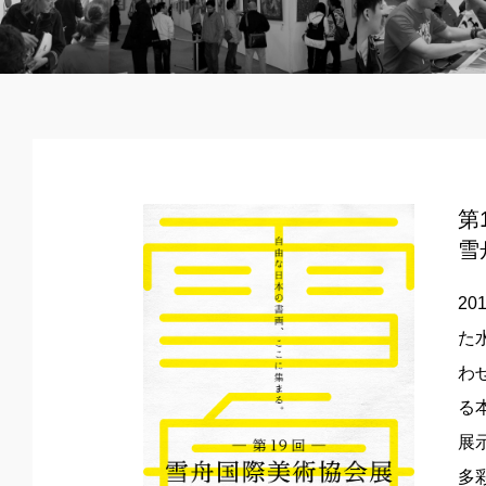
第
雪
2
た
わ
る
展
多