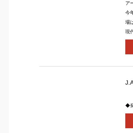
ア
今
場
現
J.
◆発