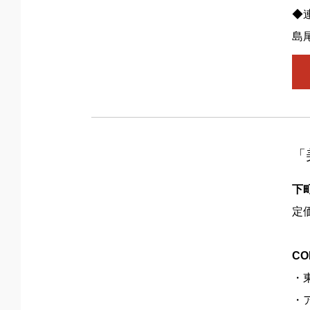
◆
島
「
下
定
CO
・
・