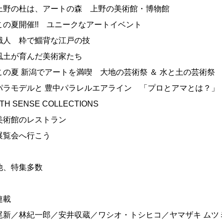
上野の杜は、アートの森 上野の美術館・博物館
この夏開催!! ユニークなアートイベント
職人 粋で鯔背な江戸の技
風土が育んだ美術家たち
この夏 新潟でアートを満喫 大地の芸術祭 ＆ 水と土の芸術祭
パラモデルと 豊中パラレルエアライン 「プロとアマとは？」
TH SENSE COLLECTIONS
美術館のレストラン
展覧会へ行こう
他、特集多数
連載
尾新／林紀一郎／安井収蔵／ワシオ・トシヒコ／ヤマザキ ムツ