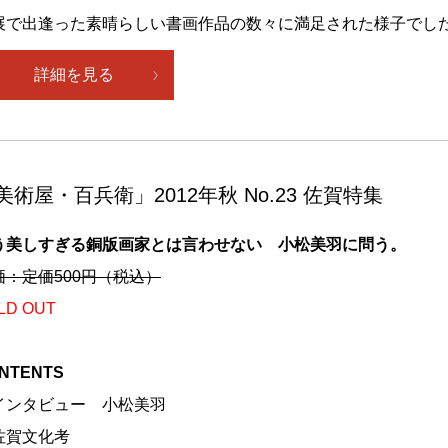
展で出逢った素晴らしい書画作品の数々に満足された様子でし
詳細を見る
美術屋・百兵衛」2012年秋 No.23 佐賀特集
う美しすぎる銅版画家とは言わせない 小松美羽に問う。
価：定価500円（税込）
LD OUT
NTENTS
インタビュー 小松美羽
佐賀文化考