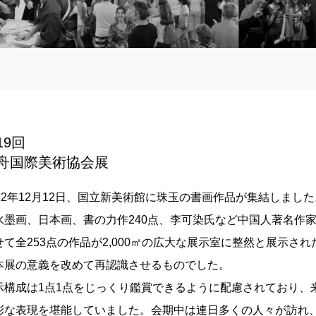
19回
舟国際美術協会展
012年12月12日、国立新美術館に珠玉の書画作品が集結しま
水墨画、日本画、書の力作240点、李可染氏など中国人著名作
せて全253点の作品が2,000㎡の広大な展示室に整然と展示
本展の意義を改めて再認識させるものでした。
示構成は1点1点をじっくり鑑賞できるように配慮されており、
彩な表現を堪能していました。会期中は連日多くの人々が訪れ、最