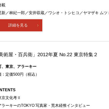
連載
尾新／林紀一郎／安井収蔵／ワシオ・トシヒコ／ヤマザキ ムツ
詳細を見る
美術屋・百兵衛」2012年夏 No.22 東京特集２
町、東京、アラーキー
価：定価500円（税込）
NTENTS
東京文化考Ⅱ
アラーキーのTOKYO 写真家・荒木経惟インタビュー