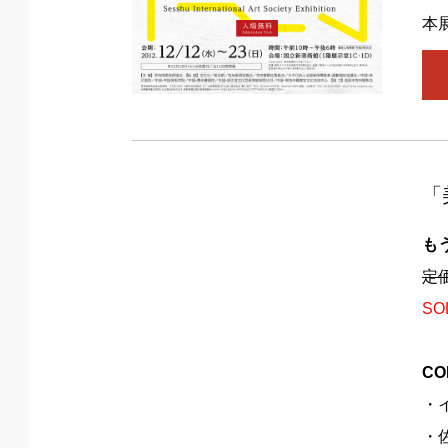
本
「
も
定
SO
CO
・
・