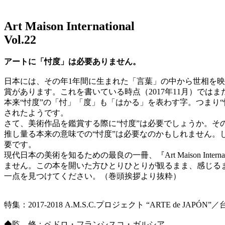
Art Maison International
Vol.22
アートに「忖度」は必要ありません。
日本には、その年1年間に生まれた「言葉」の中から世相を
賞があります。これを書いている時点（2017年11月）では
本来“忖度”の「忖」「度」も「はかる」を表わす字。つまり
されたようです。
さて、美術作品を鑑賞する際に“忖度”は必要でしょうか。
推し量る本来の意味での“忖度”は必要なのかもしれません。
要です。
現代日本の美術を知るための最良の一冊、『Art Maison In
ません。この本を開いた方ひとりひとりが観るまま、感じる
一点を見つけてください。（巻頭挨拶より抜粋）
特集：2017-2018 A.M.S.C.プロジェクト “ARTE de JAP
◆監 修：ペドロ・フランシスコ・ガルシア