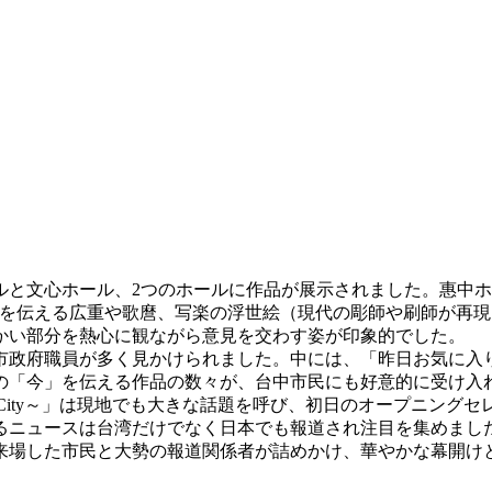
ルと文心ホール、2つのホールに作品が展示されました。惠中
史を伝える広重や歌麿、写楽の浮世絵（現代の彫師や刷師が再
かい部分を熱心に観ながら意見を交わす姿が印象的でした。
市政府職員が多く見かけられました。中には、「昨日お気に入
の「今」を伝える作品の数々が、台中市民にも好意的に受け入
ng Art City～」は現地でも大きな話題を呼び、初日のオープ
るニュースは台湾だけでなく日本でも報道され注目を集めました
来場した市民と大勢の報道関係者が詰めかけ、華やかな幕開け