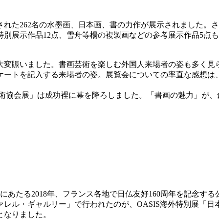
された262名の水墨画、日本画、書の力作が展示されました。
別展示作品12点、雪舟等楊の複製画などの参考展示作品5点も
大変賑いました。書画芸術を楽しむ外国人来場者の姿も多く見
ケートを記入する来場者の姿。展覧会についての率直な感想は
際美術協会展」は成功裡に幕を降ろしました。「書画の魅力」が
にあたる2018年、フランス各地で日仏友好160周年を記念する
レル・ギャルリー」で行われたのが、OASIS海外特別展「日
となりました。