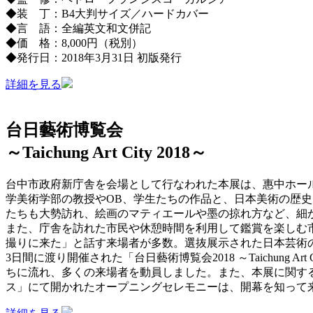
◆装 丁：B4大判サイズ／ハードカバー
◆言 語：全編英文和文併記
◆価 格：8,000円（税別）
◆発行日：2018年3月31日 初版発行
詳細を見る
台日藝術博覧会
～Taichung Art City 2018～
台中市政府新庁舎を会場として行なわれた本展は、惠中ホー
学美術学部の教授やOB、学生たちの作品と、日本美術の歴
たちも大勢訪れ、絵画のマティエールや墨の掠れ方など、細
また、庁舎を訪れた市民や休憩時間を利用して鑑賞を楽しむ
撮りに来た」と話す来場者が多数。選抜展示された日本芸術
3日間に渡り開催された「台日藝術博覧会2018 ～Taichu
ちに流れ、多くの来場者を動員しました。また、本展に関す
ス」にて開かれたオープニングセレモニーは、開幕を知って