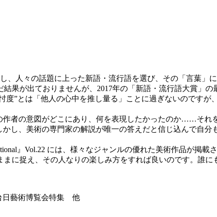
映し、人々の話題に上った新語・流行語を選び、その「言葉」
まだ結果が出ておりませんが、2017年の「新語・流行語大賞」の
“忖度”とは「他人の心中を推し量る」ことに過ぎないのですが
その作者の意図がどこにあり、何を表現したかったのか……それ
しかし、美術の専門家の解説が唯一の答えだと信じ込んで自分も
ternational』Vol.22 には、様々なジャンルの優れた美
ままに捉え、その人なりの楽しみ方をすれば良いのです。誰にも
ÓN”／台日藝術博覧会特集 他