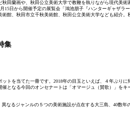
だ秋田蘭画や、秋田公立美術大学で教鞭を執りながら現代美術
月15日から開催予定の展覧会「鴻池朋子『ハンターギャザラ
美術館、秋田市立千秋美術館、秋田公立美術大学なども紹介。
媛特集
ットを当てた一冊です。2018年の目玉といえば、４年ぶり
開催となる今回のオンセナートは「オマージュ（賛歌）」をキー
、異なるジャンルの５つの美術施設が点在する大三島、40数年の