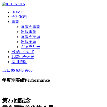
HOME
会社案内
事業
展覧会事業
出版事業
展覧会実績
出版実績
ギャラリー
出展について
お問い合わせ
採用情報
TEL.
06-6345-9950
年度別実績
Performance
第25回記念