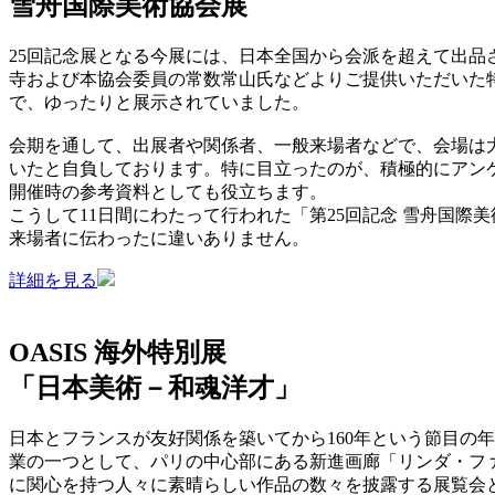
雪舟国際美術協会展
25回記念展となる今展には、日本全国から会派を超えて出品
寺および本協会委員の常数常山氏などよりご提供いただいた特
で、ゆったりと展示されていました。
会期を通して、出展者や関係者、一般来場者などで、会場は
いたと自負しております。特に目立ったのが、積極的にアン
開催時の参考資料としても役立ちます。
こうして11日間にわたって行われた「第25回記念 雪舟国
来場者に伝わったに違いありません。
詳細を見る
OASIS 海外特別展
「日本美術－和魂洋才」
日本とフランスが友好関係を築いてから160年という節目の年
業の一つとして、パリの中心部にある新進画廊「リンダ・ファ
に関心を持つ人々に素晴らしい作品の数々を披露する展覧会