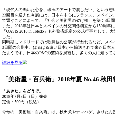
「現代人の渇いた心を、珠玉のアートで潤したい」という想いか
23回目を迎えた今展には、日本を中心にフランス、スペイン
て繋ぐことによって、「社会と美術界の架け橋」を築く3日
また、2018年は日本とスペインの外交関係樹立から150周
「OASIS 2018 in Toledo」も外務省認定の公式
した。
同時期にマドリードでは歌舞伎の公演が行われるなど、スペ
3日間の会期中、はるばる遠い日本から輸送されて来た日本
たようです。日本の“今”の芸術を展観し、多くの人に知って
詳細を見る
「美術屋・百兵衛」2018年夏 No.46 秋
「あきた」をどうぞ。
2018年7月8日（日）発売
定価：500円（税込）
今号の「美術屋・百兵衛」は、秋田犬やナマハゲ、きりたん