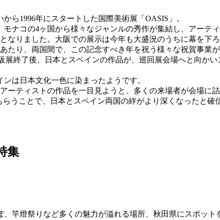
ら1996年にスタートした国際美術展「OASIS」。
、モナコの4ヶ国から様々なジャンルの秀作が集結し、アーテ
間となりました。大阪での展示は今年も大盛況のうちに幕を下
年にあたり、両国間で、この記念すべき年を祝う様々な祝賀事業
行事として、大阪展終了後、日本とスペインの作品が、巡回展会場へと向
インは日本文化一色に染まったようです。
人アーティストの作品を一目見ようと、多くの来場者が会場に
もらうことで、日本とスペイン両国の絆がより深くなったと確
田特集
ぽ、竿燈祭りなど多くの魅力が溢れる場所、秋田県にスポット