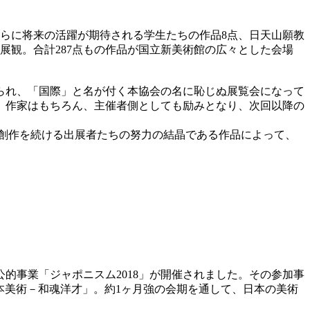
さらに将来の活躍が期待される学生たちの作品8点、日天山願教
展観。合計287点もの作品が国立新美術館の広々とした会場
られ、「国際」と名が付く本協会の名に恥じぬ展覧会になって
、作家はもちろん、主催者側としても励みとなり、次回以降の
、創作を続ける出展者たちの努力の結晶である作品によって、
公的事業「ジャポニスム2018」が開催されました。その参加事
本美術－和魂洋才」。約1ヶ月強の会期を通して、日本の美術