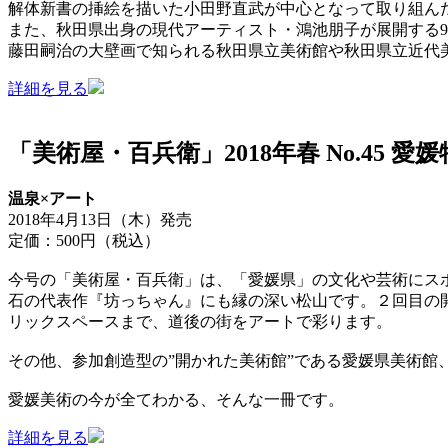
解体新書の挿絵を描いた小田野直武が中心となって取り組ん
また、秋田県出身の現代アーティスト・鴻池朋子が展開する9
藤田嗣治の大壁画で知られる秋田県立美術館や秋田県立近代
詳細を見る
「美術屋・百兵衛」2018年春 No.45 愛
温泉×アート
2018年4月13日（木）発売
定価：500円（税込）
今号の「美術屋・百兵衛」は、「愛媛県」の文化や芸術にスポ
石の代表作『坊っちゃん』にも縁の深い松山です。２回目の
リックスペースまで、道後の街をアートで彩ります。
その他、参加創造型の”開かれた美術館”である愛媛県美術館
愛媛美術の今が全てわかる、そんな一冊です。
詳細を見る