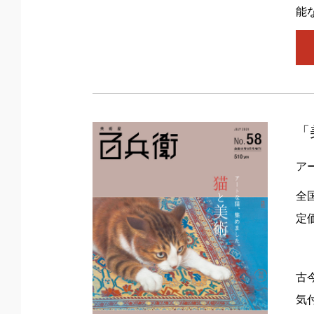
能
「
ア
全
定
古
気