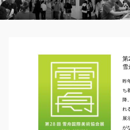
第
雪
昨
ち
降
れ
展
が