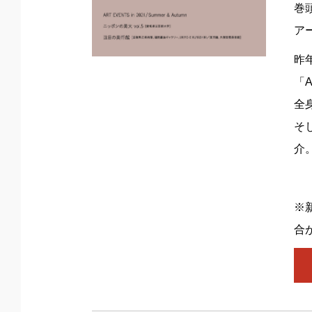
巻
ア
昨
「
全
そ
介
※
合