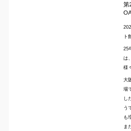
第
OA
2
ト
2
は
様
大
場
し
う
も
ま