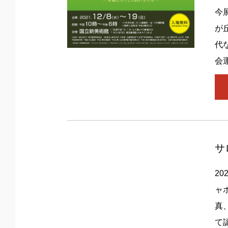
今
が
代
会
サ
2
ャ
真
て