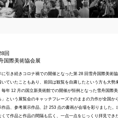
28回
舟国際美術協会展
年に引き続きコロナ禍での開催となった第 28 回雪舟国際美術
着いていたこともあり、前回は観覧を自粛したという方も大勢来場さ
、毎年 12 月の国立新美術館での開催が恒例となった雪舟国際
る」という展覧会のキャッチフレーズそのままの力作が全国から
示作品、参考展示作品、計 253 点の書画が会場を彩りました
なくて作品と作品の間隔も広く、一点一点をじっくり拝見でき