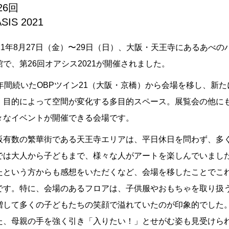
26回
SIS 2021
021年8月27日（金）〜29日（日）、大阪・天王寺にあるあべ
館で、第26回オアシス2021が開催されました。
5年間続いたOBPツイン21（大阪・京橋）から会場を移し、新
、目的によって空間が変化する多目的スペース。展覧会の他に
々なイベントが開催できる会場です。
阪有数の繁華街である天王寺エリアは、平日休日を問わず、多
では大人から子どもまで、様々な人がアートを楽しんでいました
たという方からも感想をいただくなど、会場を移したことでこ
です。特に、会場のあるフロアは、子供服やおもちゃを取り扱う「
増して多くの子どもたちの笑顔で溢れていたのが印象的でした
た、母親の手を強く引き「入りたい！」とせがむ姿も見受けら