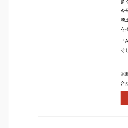
多
今
埼
を
「A
そ
※
合