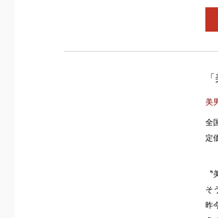
「
美
全
定
〝
そ
昨