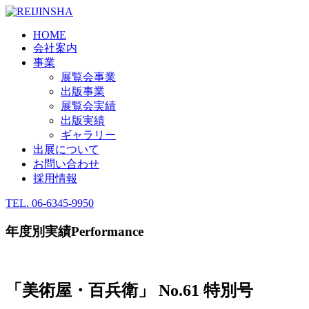
HOME
会社案内
事業
展覧会事業
出版事業
展覧会実績
出版実績
ギャラリー
出展について
お問い合わせ
採用情報
TEL.
06-6345-9950
年度別実績
Performance
「美術屋・百兵衛」 No.61 特別号