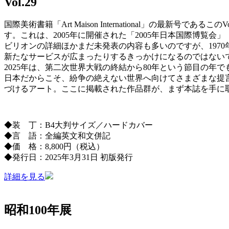
Vol.29
国際美術書籍「Art Maison International」の最新
す。これは、2005年に開催された「2005年日本国際博覧会
ビリオンの詳細ほかまだ未発表の内容も多いのですが、197
新たなサービスが広まったりするきっかけになるのではない
2025年は、第二次世界大戦の終結から80年という節目の
日本だからこそ、紛争の絶えない世界へ向けてさまざまな提
づけるアート。ここに掲載された作品群が、まず本誌を手に
◆装 丁：B4大判サイズ／ハードカバー
◆言 語：全編英文和文併記
◆価 格：8,800円（税込）
◆発行日：2025年3月31日 初版発行
詳細を見る
昭和100年展