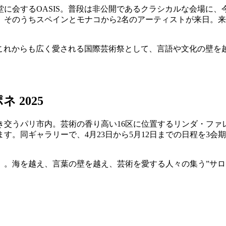
会するOASIS。普段は非公開であるクラシカルな会場に、今年
、そのうちスペインとモナコから2名のアーティストが来日。
S。これからも広く愛される国際芸術祭として、言語や文化の壁
 2025
き交うパリ市内。芸術の香り高い16区に位置するリンダ・ファ
す。同ギャラリーで、4月23日から5月12日までの日程を3
」。海を越え、言葉の壁を越え、芸術を愛する人々の集う”サ