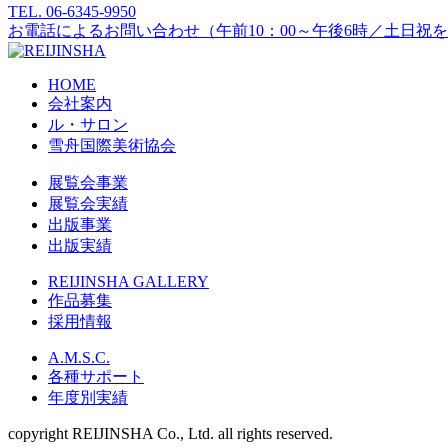
TEL.
06-6345-9950
お電話によるお問い合わせ（午前10：00～午後6時／土日祝
HOME
会社案内
ル・サロン
雪舟国際美術協会
展覧会事業
展覧会実績
出版事業
出版実績
REIJINSHA GALLERY
作品募集
採用情報
A.M.S.C.
各種サポート
年度別実績
copyright REIJINSHA Co., Ltd. all rights reserved.