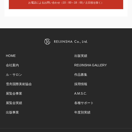
お電話によるお問い合わせ（10：00～18：00／土日祝を除く）
HOME
出版実績
会社案内
REIJINSHA GALLERY
ル・サロン
作品募集
雪舟国際美術協会
採用情報
展覧会事業
A.M.S.C.
展覧会実績
各種サポート
出版事業
年度別実績