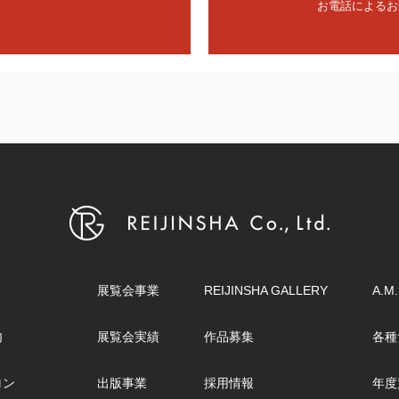
お電話によるお問
展覧会事業
REIJINSHA GALLERY
A.M.
内
展覧会実績
作品募集
各種
ロン
出版事業
採用情報
年度