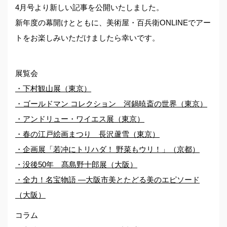
4月号より新しい記事を公開いたしました。
新年度の幕開けとともに、美術屋・百兵衛ONLINEでアー
トをお楽しみいただけましたら幸いです。
展覧会
・下村観山展（東京）
・ゴールドマン コレクション 河鍋暁斎の世界（東京）
・アンドリュー・ワイエス展（東京）
・春の江戸絵画まつり 長沢蘆雪（東京）
・企画展「若冲にトリハダ！ 野菜もウリ！」（京都）
・没後50年 髙島野⼗郎展（大阪）
・全力！名宝物語 ―大阪市美とたどる美のエピソード
（大阪）
コラム