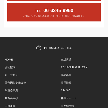
06-6345-9950
TEL.
お電話によるお問い合わせ（10：00～18：00／土日祝を除く）
HOME
出版実績
会社案内
REIJINSHA GALLERY
ル・サロン
作品募集
雪舟国際美術協会
採用情報
展覧会事業
A.M.S.C.
展覧会実績
各種サポート
出版事業
年度別実績