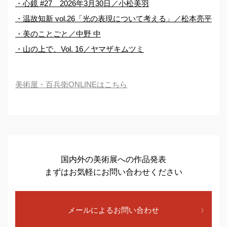
・心鏡 #27 2026年3月30日／小松美羽
・温故知新 vol.26「光の表現について考える」／松本亮平
・美のことごと／中野 中
・山の上で、Vol. 16／ヤマザキムツミ
美術屋・百兵衛ONLINEはこちら
国内外の美術展への作品発表
まずはお気軽にお問い合わせください
メールによるお問い合わせ