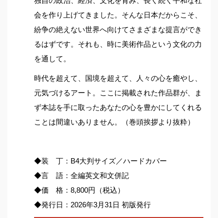
独自の政治、経済、文化を育み、長く続く平和な社
会を作り上げてきました。そんな日本だからこそ、
紛争の絶えない世界へ向けてさまざまな提言ができ
るはずです。それも、時に美術作品という文化の力
を通して。
時代を超えて、国境を超えて、人々の心を癒やし、
元気づけるアート。ここに掲載された作品群が、ま
ず本誌を手に取ったあなたの心を豊かにしてくれる
ことは間違いありません。（巻頭挨拶より抜粋）
◆装 丁：B4大判サイズ／ハードカバー
◆言 語：全編英文和文併記
◆価 格：8,800円（税込）
◆発行日：2026年3月31日 初版発行