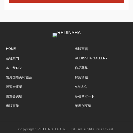
HOME
出版実績
会社案内
REIJINSHA GALLERY
ル・サロン
作品募集
雪舟国際美術協会
採用情報
展覧会事業
A.M.S.C.
展覧会実績
各種サポート
出版事業
年度別実績
copyright REIJINSHA Co., Ltd. all rights reserved.