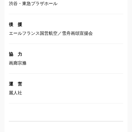
渋谷・東急プラザホール
後 援
エールフランス国営航空／雪舟画頌宣揚会
協 力
画廊宗滌
運 営
麗人社