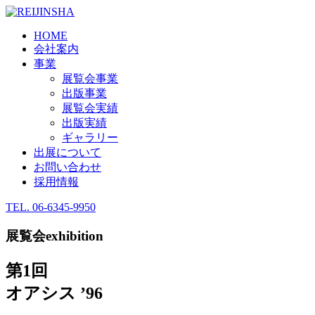
HOME
会社案内
事業
展覧会事業
出版事業
展覧会実績
出版実績
ギャラリー
出展について
お問い合わせ
採用情報
TEL.
06-6345-9950
展覧会
exhibition
第1回
オアシス ’96