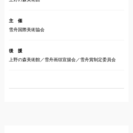
主 催
雪舟国際美術協会
後 援
上野の森美術館／雪舟画頌宣揚会／雪舟賞制定委員会