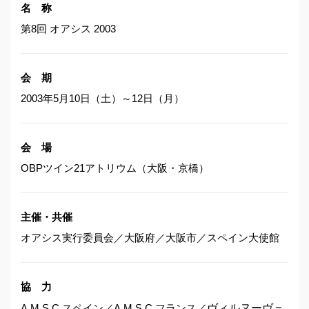
名 称
第8回 オアシス 2003
会 期
2003年5月10日（土）～12日（月）
会 場
OBPツイン21アトリウム（大阪・京橋）
主催・共催
オアシス実行委員会／大阪府／大阪市／スペイン大使館
協 力
A.M.S.C.スペイン／A.M.S.C.フランス／
ヴィルヌーヴ＝