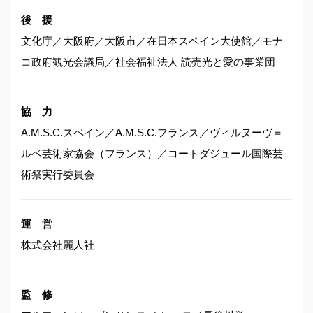
後 援
文化庁／大阪府／大阪市／在日本スペイン大使館／モナ
コ政府観光会議局／社会福祉法人 読売光と愛の事業団
協 力
A.M.S.C.スペイン／A.M.S.C.フランス／ヴィルヌーヴ＝
ルベ芸術家協会（フランス）／コートダジュール国際芸
術祭実行委員会
運 営
株式会社麗人社
監 修