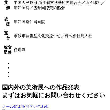
共
中国人民政府 浙江省文学藝術界連合会／西冷印社／
催
浙江画院／雪舟国際美術協会
後
浙江省逸仙書画院
援
運
寧波市藝雲堂文化交流中心／株式会社麗人社
営
総合
任道斌
監修
国内外の美術展への作品発表
まずはお気軽にお問い合わせください
メールによるお問い合わせ