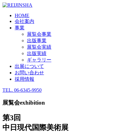
HOME
会社案内
事業
展覧会事業
出版事業
展覧会実績
出版実績
ギャラリー
出展について
お問い合わせ
採用情報
TEL.
06-6345-9950
展覧会
exhibition
第3回
中日現代国際美術展