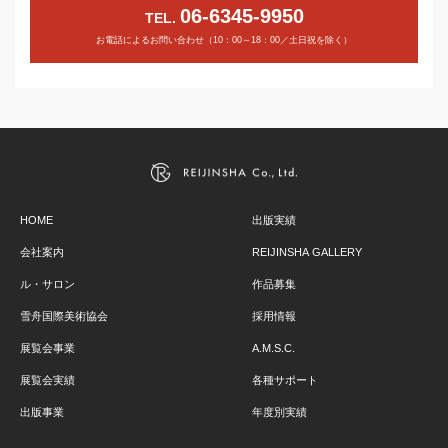
06-6345-9950
TEL.
お電話によるお問い合わせ（10：00～18：00／土日祝を除く）
HOME
出版実績
会社案内
REIJINSHA GALLERY
ル・サロン
作品募集
雪舟国際美術協会
採用情報
展覧会事業
A.M.S.C.
展覧会実績
各種サポート
出版事業
年度別実績