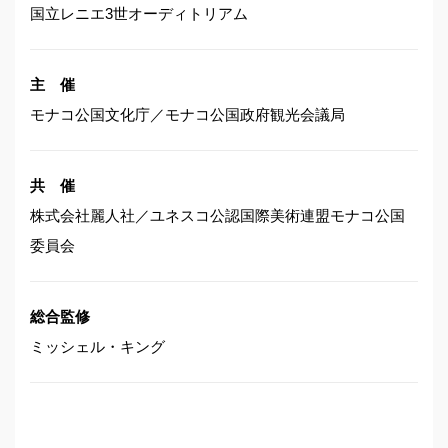
国立レニエ3世オーディトリアム
主 催
モナコ公国文化庁／モナコ公国政府観光会議局
共 催
株式会社麗人社／ユネスコ公認国際美術連盟モナコ公国
委員会
総合監修
ミッシェル・キング