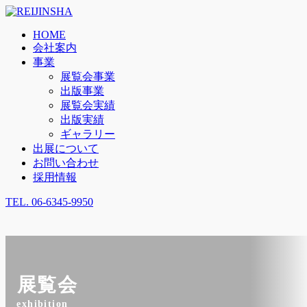
HOME
会社案内
事業
展覧会事業
出版事業
展覧会実績
出版実績
ギャラリー
出展について
お問い合わせ
採用情報
TEL.
06-6345-9950
展覧会
exhibition