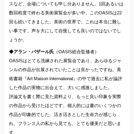
スなど、会場についても申し分ありません。1回あるいは
数回程度で終わる美術展覧会が多い中、このOASISは22
回も続いてきました。美術の世界で、これは本当に難し
い事です。声を大にして自慢しても良いのではないでし
ょうか。
◆アラン・バザール氏
（OASIS総合監修者）
OASISはとても洗練された展覧会であり、あらゆるジャ
ンルの作品が出展されていたことは良かったですね。美
術書籍『Art Maison International』の中で過去に私が論評
した作品の実物に出会えて、大いに感激しました。
評論文を書く際に見た資料より、もっと良い印象を実際
の作品から受けたほどです。個人的には書のいくつかの
作品が印象的でした。活き活きとした生命力が感じら
れ、フランス人の私から見ても、とても優美だと思いま
す。