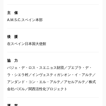
主 催
A.M.S.C.スペイン本部
後 援
在スペイン日本国大使館
協 力
バジェ・デ・ロス・スエニョス財団／プエブラ・デ・
ラ・シエラ村／インヴェスティガシオン・イ・アルテ／
アンダンド・コン・エル・アルテ／アセルアルテ／株式
会社パズル／関西活性化プロジェクト
運 営