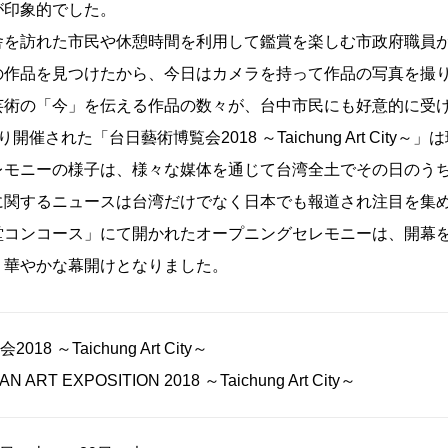
が印象的でした。
舎を訪れた市民や休憩時間を利用して鑑賞を楽しむ市政府職員
の作品を見つけたから、今日はカメラを持って作品の写真を撮
芸術の「今」を伝える作品の数々が、台中市民にも好意的に受
り開催された「台日藝術博覧会2018 ～Taichung Art Ci
レモニーの様子は、様々な媒体を通じて台湾全土でその日のう
に関するニュースは台湾だけでなく日本でも報道され注目を集め
堂コンコース」にて開かれたオープニングセレモニーは、開幕
、華やかな幕開けとなりました。
18 ～Taichung Art City～
N ART EXPOSITION 2018 ～Taichung Art City～