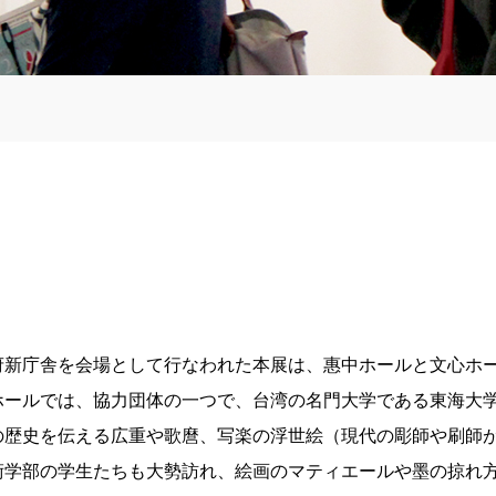
府新庁舎を会場として行なわれた本展は、惠中ホールと文心ホー
ホールでは、協力団体の一つで、台湾の名門大学である東海大学
の歴史を伝える広重や歌麿、写楽の浮世絵（現代の彫師や刷師
術学部の学生たちも大勢訪れ、絵画のマティエールや墨の掠れ