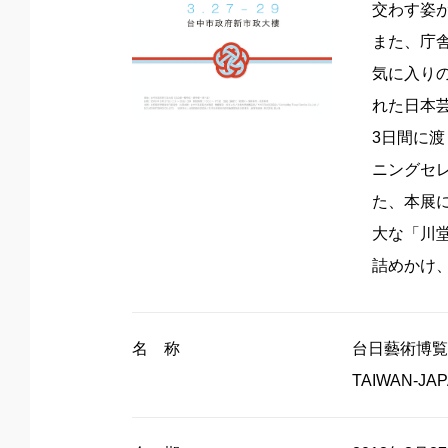
交わす姿
また、庁
気に入り
れた日本
3日間に渡
ニングセ
た、本展
大な「川
詰めかけ
名 称
台日藝術博覧会20
TAIWAN-JAPA