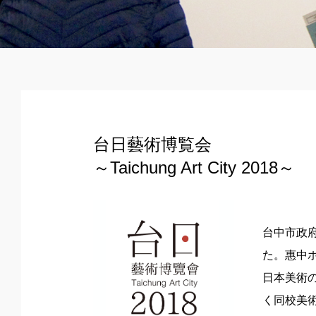
台日藝術博覧会
～Taichung Art City 2018～
台中市政
た。惠中
日本美術
く同校美