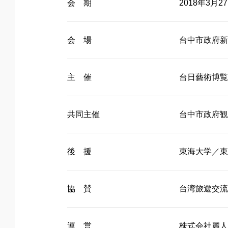
会 期
2018年3月
会 場
台中市政府新
主 催
台日藝術博覧
共同主催
台中市政府観
後 援
東海大学／東海大学
協 賛
台湾旅遊交流
運 営
株式会社麗人