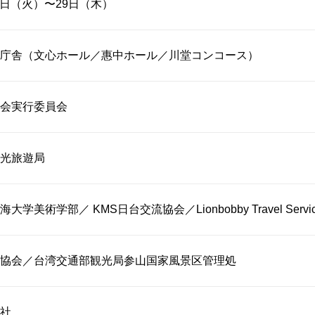
27日（火）〜29日（木）
庁舎（文心ホール／惠中ホール／川堂コンコース）
会実行委員会
光旅遊局
美術学部／ KMS日台交流協会／Lionbobby Travel Service Co.,
協会／台湾交通部観光局参山国家風景区管理処
社