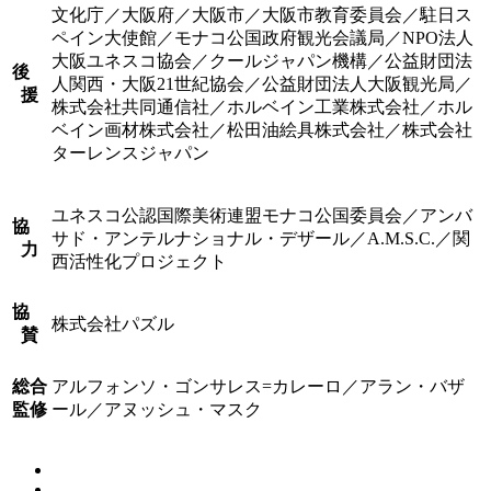
文化庁／大阪府／大阪市／大阪市教育委員会／駐日ス
ペイン大使館／モナコ公国政府観光会議局／NPO法人
大阪ユネスコ協会／クールジャパン機構／公益財団法
後
人関西・大阪21世紀協会／公益財団法人大阪観光局／
援
株式会社共同通信社／ホルベイン工業株式会社／ホル
ベイン画材株式会社／松田油絵具株式会社／株式会社
ターレンスジャパン
ユネスコ公認国際美術連盟モナコ公国委員会／アンバ
協
サド・アンテルナショナル・デザール／A.M.S.C.／関
力
西活性化プロジェクト
協
株式会社パズル
賛
総合
アルフォンソ・ゴンサレス=カレーロ／アラン・バザ
監修
ール／アヌッシュ・マスク