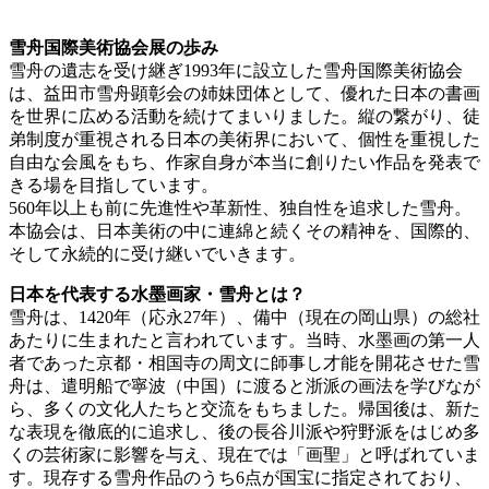
雪舟国際美術協会展の歩み
雪舟の遺志を受け継ぎ1993年に設立した雪舟国際美術協会
は、益田市雪舟顕彰会の姉妹団体として、優れた日本の書画
を世界に広める活動を続けてまいりました。縦の繋がり、徒
弟制度が重視される日本の美術界において、個性を重視した
自由な会風をもち、作家自身が本当に創りたい作品を発表で
きる場を目指しています。
560年以上も前に先進性や革新性、独自性を追求した雪舟。
本協会は、日本美術の中に連綿と続くその精神を、国際的、
そして永続的に受け継いでいきます。
日本を代表する水墨画家・雪舟とは？
雪舟は、1420年（応永27年）、備中（現在の岡山県）の総社
あたりに生まれたと言われています。当時、水墨画の第一人
者であった京都・相国寺の周文に師事し才能を開花させた雪
舟は、遣明船で寧波（中国）に渡ると浙派の画法を学びなが
ら、多くの文化人たちと交流をもちました。帰国後は、新た
な表現を徹底的に追求し、後の長谷川派や狩野派をはじめ多
くの芸術家に影響を与え、現在では「画聖」と呼ばれていま
す。現存する雪舟作品のうち6点が国宝に指定されており、