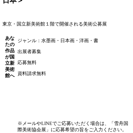
日本＞
東京・国立新美術館１階で開催される美術公募展
あな
ジャンル：水墨画・日本画・洋画・書
たの
作品
出展者募集
が国
応募無料
立新
美術
資料請求無料
館へ
※メールやLINEでご応募いただく場合は、「雪舟国
際美術協会展」に応募希望の旨をご入力ください。