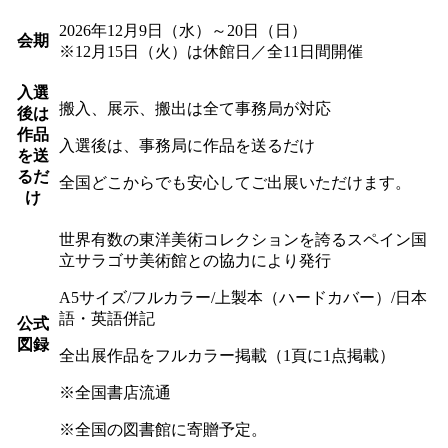
2026年12月9日（水）～20日（日）
会期
※12月15日（火）は休館日／全11日間開催
入選
搬入、展示、搬出は全て事務局が対応
後は
作品
入選後は、事務局に作品を送るだけ
を送
るだ
全国どこからでも安心してご出展いただけます。
け
世界有数の東洋美術コレクションを誇るスペイン国
立サラゴサ美術館との協力により発行
A5サイズ/フルカラー/上製本（ハードカバー）/日本
語・英語併記
公式
図録
全出展作品をフルカラー掲載（1頁に1点掲載）
※全国書店流通
※全国の図書館に寄贈予定。