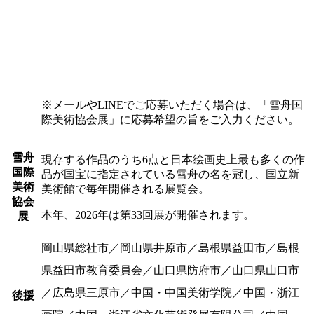
※メールやLINEでご応募いただく場合は、「雪舟国
際美術協会展」に応募希望の旨をご入力ください。
雪舟
現存する作品のうち6点と日本絵画史上最も多くの作
国際
品が国宝に指定されている雪舟の名を冠し、国立新
美術
美術館で毎年開催される展覧会。
協会
本年、2026年は第33回展が開催されます。
展
岡山県総社市／岡山県井原市／島根県益田市／島根
県益田市教育委員会／山口県防府市／山口県山口市
／広島県三原市／中国・中国美術学院／中国・浙江
後援