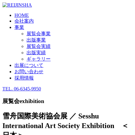
HOME
会社案内
事業
展覧会事業
出版事業
展覧会実績
出版実績
ギャラリー
出展について
お問い合わせ
採用情報
TEL.
06-6345-9950
展覧会
exhibition
雪舟国際美術協会展 ／ Sesshu
International Art Society Exhibition ＜