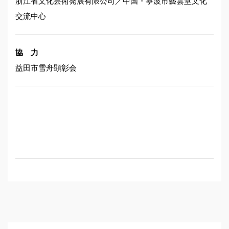
浙江省文化芸術発展有限公司／中国・寧波市藝雲堂文化
交流中心
協 力
益田市雪舟顕彰会