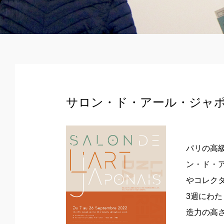
サロン・ド・アール・ジャポネ
パリの高級
ン・ド・
やコレク
3週にわ
造力の高