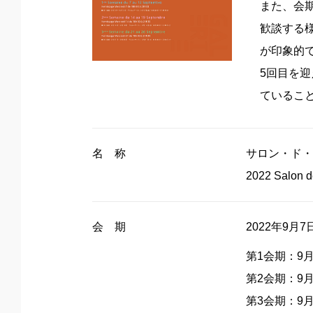
また、会
歓談する
が印象的
5回目を
ているこ
名 称
サロン・ド・
2022 Salon de
会 期
2022年9月
第1会期：9
第2会期：9
第3会期：9