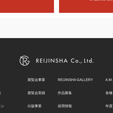
展覧会事業
REIJINSHA GALLERY
A.M.
内
展覧会実績
作品募集
各種
ロン
出版事業
採用情報
年度