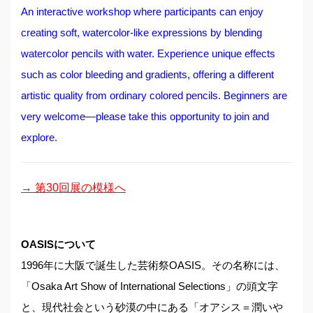
An interactive workshop where participants can enjoy
creating soft, watercolor-like expressions by blending
watercolor pencils with water. Experience unique effects
such as color bleeding and gradients, offering a different
artistic quality from ordinary colored pencils. Beginners are
very welcome—please take this opportunity to join and
explore.
→ 第30回展の模様へ
OASISについて
1996年に大阪で誕生した芸術祭OASIS。その名称には、
「Osaka Art Show of International Selections」の頭文字
と、現代社会という砂漠の中にある「オアシス＝潤いや