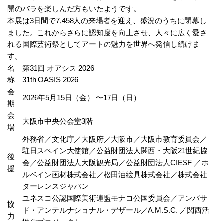
開のバラを楽しんだ方もいたようです。
本展は3日間で7,458人の来場者を迎え、盛況のうちに閉幕し
ました。これからさらに認知度を向上させ、人々に広く愛さ
れる国際芸術祭としてアートの魅力を世界へ発信し続けま
す。
名
第31回 オアシス 2026
称
31th OASIS 2026
会
2026年5月15日（金） 〜17日（日）
期
会
大阪市中央公会堂3階
場
外務省／文化庁／大阪府／大阪市／大阪市教育委員会／
駐日スペイン大使館／公益財団法人関西・大阪21世紀協
後
会／公益財団法人大阪観光局／公益財団法人CIESF ／
ホ
援
ルベイン画材株式会社
／
松田油絵具株式会社
／
株式会社
ターレンスジャパン
ユネスコ公認国際美術連盟モナコ公国委員会／アンバサ
協
ド・アンテルナショナル・デザール／A.M.S.C. ／関西活
力