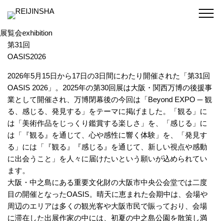
展覧会
exhibition
第31回
OASIS2026
2026年5月15日から17日の3日間にわたり開催された「第31回
OASIS 2026」。2025年の第30回展は大阪・関西万博の後援事
業として開催され、万博閉幕後の今回は「Beyond EXPO ─ 観
る、感じる、発見する」をテーマに掲げました。「観る」に
は「美術作品をじっくり鑑賞する楽しさ」を、「感じる」に
は「『観る』を通じて、心や感性に響く体験」を、「発見す
る」には「『観る』『感じる』を通じて、新しい視点や感動
に出会うこと」を人々に届けたいという願いが込められてい
ます。
大阪・中之島にある重要文化財の大阪市中央公会堂では二度
目の開催となったOASIS。
晴天に恵まれた会期中は、会場や
周辺のエリアは多くの観光客や大阪市民で賑っており、会場
に滞在した出展作家の中には、初夏の中之島公園を散策し満