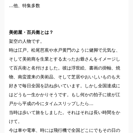
…他、特集多数
美術屋・百兵衛とは？
架空の人物です。
時は江戸。松尾芭蕉や水戸黄門のように健脚で元気な、
そして美術商を生業とする太ったお爺さんをイメージし
て百兵衛と名付けました。彼は浮世絵、書画の掛軸、焼
物、南蛮渡来の美術品、そして芝居やおいしいものも大
好きで毎日全国を訪ね歩いています。しかし全国達成に
はどうも一生かかりそうです。もし何かの拍子に彼が江
戸から平成の今にタイムスリップしたら…
当時は歩いて旅をしました。それはそれは長い時間をか
けて。
今は車や電車、時には飛行機で全国どこにでもその日の