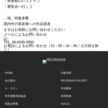
・美術館のレストラン
・展覧会へ行こう
…他、特集多数
国内外の美術展への作品発表
まずはお気軽にお問い合わせください
メールによるお問い合わせ
TEL.
06-6345-9950
お電話によるお問い合わせ（10：00～18：00／土日祝を除
く）
HOME
出版実績
会社案内
REIJINSHA GALLERY
ル・サロン
作品募集
雪舟国際美術協会
採用情報
展覧会事業
A.M.S.C.