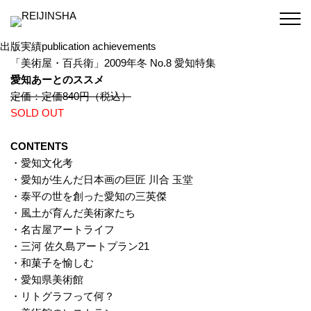
出版実績
publication achievements
「美術屋・百兵衛」2009年冬 No.8 愛知特集
愛知あーとのススメ
定価：定価840円（税込）
SOLD OUT
CONTENTS
・愛知文化考
・愛知が生んだ日本画の巨匠 川合 玉堂
・泰平の世を創った愛知の三英傑
・風土が育んだ美術家たち
・名古屋アートライフ
・三河 佐久島アートプラン21
・和菓子を愉しむ
・愛知県美術館
・リトグラフって何？