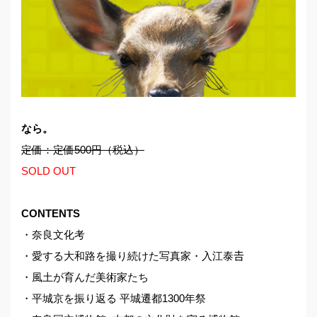
なら。
定価：定価500円（税込）
SOLD OUT
CONTENTS
・奈良文化考
・愛する大和路を撮り続けた写真家・入江泰𠮷
・風土が育んだ美術家たち
・平城京を振り返る 平城遷都1300年祭