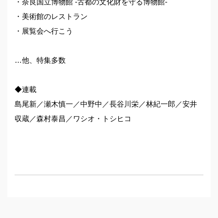
・奈良国立博物館 -古都の文化財を守る博物館-
・美術館のレストラン
・展覧会へ行こう
…他、特集多数
◆連載
島尾新／瀬木慎一／中野中／長谷川栄／林紀一郎／安井
収蔵／森村泰昌／ワシオ・トシヒコ