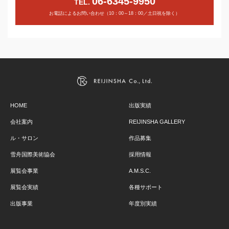
06-6345-9950
TEL.
お電話によるお問い合わせ（10：00～18：00／土日祝を除く）
HOME
出版実績
会社案内
REIJINSHA GALLERY
ル・サロン
作品募集
雪舟国際美術協会
採用情報
展覧会事業
A.M.S.C.
展覧会実績
各種サポート
出版事業
年度別実績