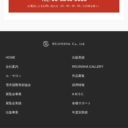
お電話によるお問い合わせ（10：00～18：00／土日祝を除く）
HOME
出版実績
会社案内
REIJINSHA GALLERY
ル・サロン
作品募集
雪舟国際美術協会
採用情報
展覧会事業
A.M.S.C.
展覧会実績
各種サポート
出版事業
年度別実績