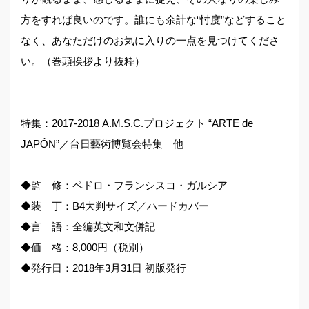
方をすれば良いのです。誰にも余計な“忖度”などすること
なく、あなただけのお気に入りの一点を見つけてくださ
い。（巻頭挨拶より抜粋）
特集：2017-2018 A.M.S.C.プロジェクト “ARTE de
JAPÓN”／台日藝術博覧会特集 他
◆監 修：ペドロ・フランシスコ・ガルシア
◆装 丁：B4大判サイズ／ハードカバー
◆言 語：全編英文和文併記
◆価 格：8,000円（税別）
◆発行日：2018年3月31日 初版発行