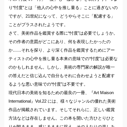
り“忖度”とは「他人の心中を推し量る」ことに過ぎないの
ですが、21世紀になって、どうやらそこに「配慮する」
ことがプラスされたようです。
さて、美術作品を鑑賞する際に“忖度”は必要でしょうか。
その作者の意図がどこにあり、何を表現したかったの
か……それを探り、より深く作品を鑑賞するためにアー
ティストの心中を推し量る本来の意味での“忖度”は必要な
のかもしれません。しかし、美術の専門家の解説が唯一
の答えだと信じ込んで自分もそれに合わせようと配慮す
るような悪い意味での“忖度”は不要です。
現代日本の美術を知るための最良の一冊、『Art Maison
International』Vol.22 には、様々なジャンルの優れた美術
作品が掲載されています。そしてそれらに、正しい鑑賞
方法などは存在しません。この本を開いた方ひとりひと
りが観るまま、感じるままに捉え、その人なりの楽しみ