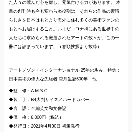
た人々の荒んだ心を癒し、元気付ける力があります。 本
書の創刊時も今も変わらぬ役割は、それらの作品の素晴
らしさを日本はもとより海外に住む多くの美術ファンの
もとへお届けすること。いまだコロナ禍にある世界中の
人たちに求められる厳選されたアートの数々が、この一
冊には詰まっています。（巻頭挨拶より抜粋）
アートメゾン・インターナショナル 25年の歩み、特集：
日本美術の偉大な先駆者 雪舟生誕600年 他
◆監 修：A.M.S.C.
◆装 丁：B4大判サイズ／ハードカバー
◆言 語：全編英文和文併記
◆価 格：8,800円（税込）
◆発行日：2021年4月30日 初版発行