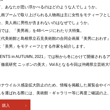
て、あなたが思い浮かべるのはどのような人でしょうか。
人画ブームで取り上げられる人物画は主に女性をモティーフと
合、美人画に男性が含まれないのはなぜでしょうか。
頭では、「美男画」を48ページにわたり大特集。
近代美術館と島根県立石見美術館の合同企画展『美男におわす
に「美男」をモティーフとする作家を紹介します。
EVENTS in AUTUMN, 2021」では秋から冬にかけて開催さ
徹底研究 ニッポンの美大」Vol.6となる今回は沖縄県立芸術
ロナウイルス感染拡大防止のため、情報を掲載した展覧会やイ
足を運ばれる際には、美術館・ギャラリー等に再度ご確認の上
購入