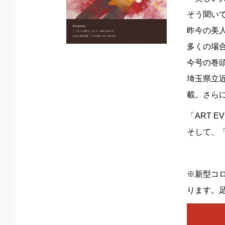
そう聞い
昨今の美
多くの場
今号の巻
埼玉県立
載。さら
「ART 
そして、「
※新型コ
ります。