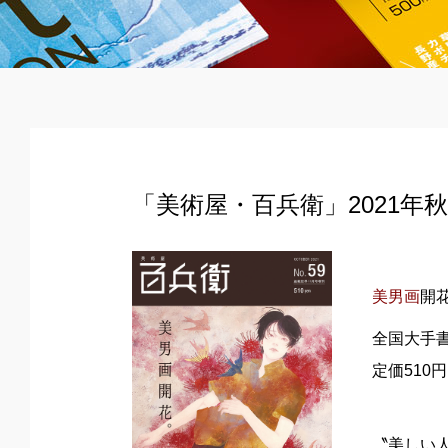
「美術屋・百兵衛」2021年秋 N
美男画
開
全国大手書
定価510
〝美しい