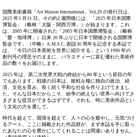
国際美術書籍「Art Maison International」Vol.29 の発行日は、
2025 年3 月31 日。その約2 週間後には、「2025 年日本国際
博覧会」（略称「大阪・関西万博」）が始まります。これ
は、2005 年に開催された「2005 年日本国際博覧会」（略称
「愛・地球博」）以来 20 年ぶりに日本で開催される国際博
覧会です。（中略）A.M.S.C. 創設30 周年を記念する本誌で
は、「今日の日本美術を世界に紹介する」という1996 年の
創刊号の理念そのままに、バラエティーに富む優れた美術作
品の数々をお届けします。
2025 年は、第二次世界大戦の終結から80 年という節目の年
でもあります。戦後の日本は、敗戦を糧に独自の政治、経
済、文化を育み、長く続く平和な社会を作り上げてきまし
た。そんな日本だからこそ、紛争の絶えない世界へ向けてさ
まざまな提言ができるはずです。それも、時に美術作品とい
う文化の力を通して。
時代を超えて、国境を超えて、人々の心を癒やし、元気づけ
るアート。ここに掲載された作品群が、まず本誌を手に取っ
たあなたの心を豊かにしてくれることは間違いありません。