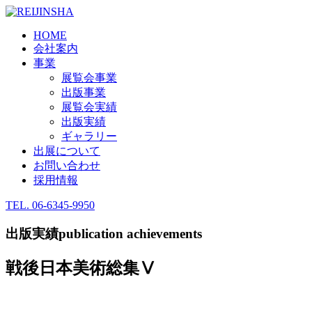
HOME
会社案内
事業
展覧会事業
出版事業
展覧会実績
出版実績
ギャラリー
出展について
お問い合わせ
採用情報
TEL.
06-6345-9950
出版実績
publication achievements
戦後日本美術総集Ⅴ