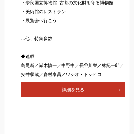
・奈良国立博物館 -古都の文化財を守る博物館-
・美術館のレストラン
・展覧会へ行こう
…他、特集多数
◆連載
島尾新／瀬木慎一／中野中／長谷川栄／林紀一郎／
安井収蔵／森村泰昌／ワシオ・トシヒコ
詳細を見る