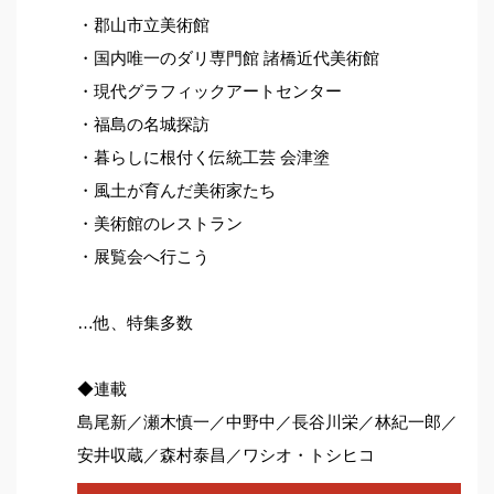
・郡山市立美術館
・国内唯一のダリ専門館 諸橋近代美術館
・現代グラフィックアートセンター
・福島の名城探訪
・暮らしに根付く伝統工芸 会津塗
・風土が育んだ美術家たち
・美術館のレストラン
・展覧会へ行こう
…他、特集多数
◆連載
島尾新／瀬木慎一／中野中／長谷川栄／林紀一郎／
安井収蔵／森村泰昌／ワシオ・トシヒコ