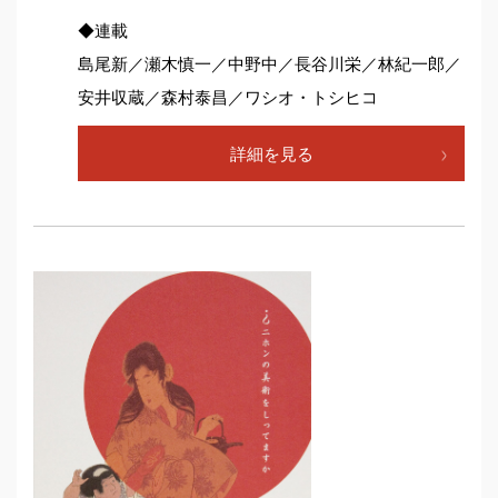
◆連載
島尾新／瀬木慎一／中野中／長谷川栄／林紀一郎／
安井収蔵／森村泰昌／ワシオ・トシヒコ
詳細を見る