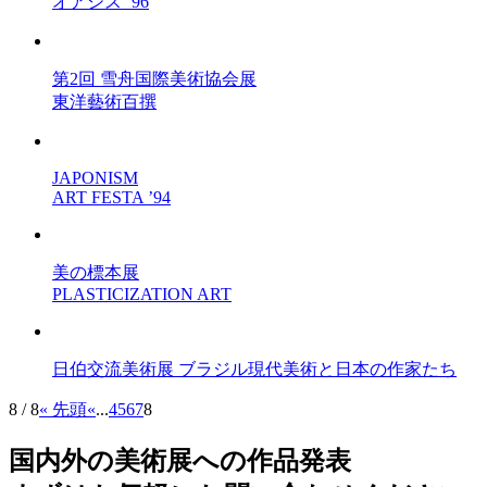
オアシス ’96
第2回 雪舟国際美術協会展
東洋藝術百撰
JAPONISM
ART FESTA ’94
美の標本展
PLASTICIZATION ART
日伯交流美術展 ブラジル現代美術と日本の作家たち
8 / 8
« 先頭
«
...
4
5
6
7
8
国内外の美術展への作品発表