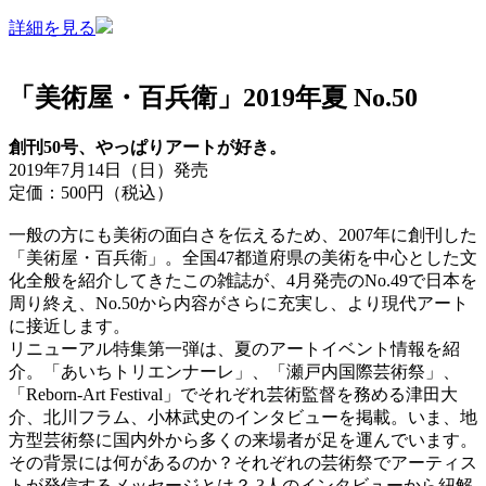
詳細を見る
「美術屋・百兵衛」2019年夏 No.50
創刊50号、やっぱりアートが好き。
2019年7月14日（日）発売
定価：500円（税込）
一般の方にも美術の面白さを伝えるため、2007年に創刊した
「美術屋・百兵衛」。全国47都道府県の美術を中心とした文
化全般を紹介してきたこの雑誌が、4月発売のNo.49で日本を
周り終え、No.50から内容がさらに充実し、より現代アート
に接近します。
リニューアル特集第一弾は、夏のアートイベント情報を紹
介。「あいちトリエンナーレ」、「瀬戸内国際芸術祭」、
「Reborn-Art Festival」でそれぞれ芸術監督を務める津田大
介、北川フラム、小林武史のインタビューを掲載。いま、地
方型芸術祭に国内外から多くの来場者が足を運んでいます。
その背景には何があるのか？それぞれの芸術祭でアーティス
トが発信するメッセージとは？ 3人のインタビューから紐解