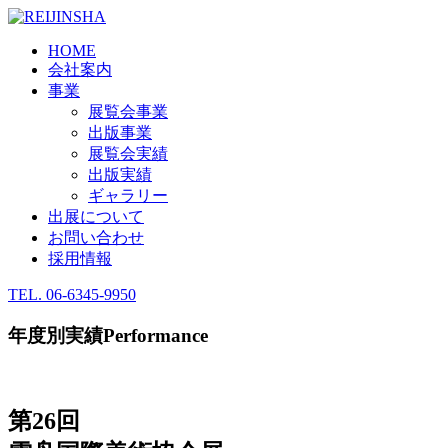
HOME
会社案内
事業
展覧会事業
出版事業
展覧会実績
出版実績
ギャラリー
出展について
お問い合わせ
採用情報
TEL.
06-6345-9950
年度別実績
Performance
第26回