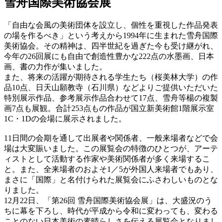
雪舟国際美術協会展
「自由な会風の美術団体を設立し、個性を重視した作品発表
の場を作るべき」という考えから1994年に生まれた雪舟国際
美術協会。その精神は、四半世紀を過ぎた今も受け継がれ、
今年の26回展にも自由で創造性豊かな222点の水墨画、日本
画、書の力作が集いました。
また、将来の活躍が期待される学生たち（桜美林大学）の作
品10点、日天山願教寺（石川県）などよりご提供いただいた
特別展示作品、参考展示作品合わせて17点、雪舟等楊の複製
画7点も展観。合計253点もの作品が国立新美術館1階展示室
1C・1Dの会場に展示されました。
11日間の会期を通して出展者や関係者、一般来場者などで会
場は大変賑いました。この展覧会の特徴のひとつが、アーテ
ィストとして活動する作家や美術関係者が多く来場するこ
と。また、全来場者のおよそ1／5が外国人来場者でもあり、
まさに「国際」と名付けられた展覧会にふさわしいものとな
りました。
12月22日、「第26回 雪舟国際美術協会展」は、大盛況のう
ちに幕を下ろし、時代が平成から令和に変わっても、変わる
ことのない日本美術の素晴らしさを伝える展覧会となりまし