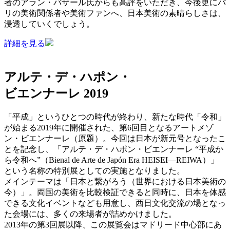
者のアラン・バザール氏からも高評をいただき、今後更にパ
リの美術関係者や美術ファンへ、日本美術の素晴らしさは、
浸透していくでしょう。
詳細を見る
アルテ・デ・ハポン・
ビエンナーレ 2019
「平成」というひとつの時代が終わり、新たな時代「令和」
が始まる2019年に開催された、第6回目となるアートメゾ
ン・ビエンナーレ（原題）。今回は日本が新元号となったこ
とを記念し、「アルテ・デ・ハポン・ビエンナーレ “平成か
ら令和へ”（Bienal de Arte de Japón Era HEISEI―REIWA）」
という名称の特別展としての実施となりました。
メインテーマは「日本と繋がろう（世界における日本美術の
今）」。両国の美術を比較検証できると同時に、日本を体感
できる文化イベントなども用意し、西日文化交流の場となっ
た会場には、多くの来場者が詰めかけました。
2013年の第3回展以降、この展覧会はマドリード中心部にあ