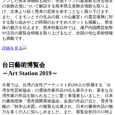
プンした熊本博物館も紹介。全国トップの墓基数を誇る熊本
の装飾古墳について解説する熊本県立装飾古墳館も取り上
げ、古来より続く熊本の芸術を余すことなく掘り下げます。
また、くまモンとその生みの親（小山薫堂）の震災復興に対
する取り組みやこの時期のおすすめスポットも掲載し、県全
体の魅力を伝えます。熊本特集以外では、瀬戸内国際芸術祭
や注目の展覧会情報を取り上げるなど、全国の旬な美術情報
も満載です。
詳細を見る
台日藝術博覧会
～Art Station 2019～
今展では、台湾の女性アーティスト約200人が所属する「台
湾女性芸術協会」の選抜作家作品19点も展示され、著名な台
湾作家の作品を観られることに驚く来場者もいました。日本
の書画団体「雪舟国際美術協会」会員の作品27点と、雪舟等
楊の『秋冬山水図』の複製も出展され、日本の書画作品の魅
力を多くの人に知らしめました。また、展覧会初日の11時よ