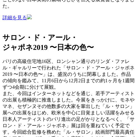
た。
詳細を見る
サロン・ド・アール・
ジャポネ2019 〜日本の色〜
パリの高級住宅地16区、ロンシャン通りのリンダ・ファレ
ル・ギャルリーで行われた「サロン・ド・アール・ジャポネ
2019 〜日本の色〜」は、盛況のうちに閉幕しました。作品
の傾向を鑑みて、11月6日から12月2日までの約1ヶ月を1週間
ずつ4会期に分けて展観。
また、今回はインターネットなどを通じ、若手アーティスト
の出展も積極的に推進しました。今展をきっかけに、モネや
マネ、セザンヌその他数多の大家を輩出した「ル・サロン」
展への出展をはじめ、欧米を中心に目覚ましい活躍をみせる
日本人アーティストのパリ進出の足がかりとなるべく、「サ
ロン・ド・アール・ジャポネ」展は回を重ねていく予定で
す。今回総合監修を務めた「ル・サロン」絵画部門最高責任