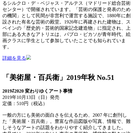
るシルクロ・デ・ベジャス・アルテス（マドリード総合芸術
センター）で開催されています。「芸術の保護と発表のため
の機関」として民間が非営利で運営する施設で、1880年に創
設された有名な芸術の殿堂。1926年に再建された建物は、ス
ペインの「歴史的・芸術的国家記念建造物」に指定され、上
部にある大きなアトリエは、パブロ・ピカソが青年時代、絵
画クラスに学生として参加していたことでも知られていま
す。
詳細を見る
「美術屋・百兵衛」2019年秋 No.51
2019⇄2020 変わりゆくアート事情
2019年10月13日（日）発売
定価：510円（税込）
一般の方にも美術の面白さを伝えるため、2007 年に創刊し
た「美術屋・百兵衛」。豊富な作品図版や写真、情報で、難
しそうなアートの話題をわかりやすく紹介してきました。