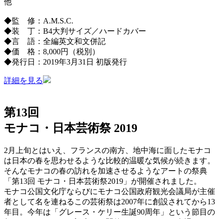
他
◆監 修：A.M.S.C.
◆装 丁：B4大判サイズ／ハードカバー
◆言 語：全編英文和文併記
◆価 格：8,000円（税別）
◆発行日：2019年3月31日 初版発行
詳細を見る
第13回
モナコ・日本芸術祭 2019
2月上旬とはいえ、フランスの南方、地中海に面したモナコ
は日本の春を思わせるような比較的温暖な気候が続きます。
そんなモナコの春の訪れを加速させるようなアートの祭典
「第13回 モナコ・日本芸術祭2019」が開催されました。
モナコ公国文化庁ならびにモナコ公国政府観光会議局が主催
者として名を連ねるこの芸術祭は2007年に創設されてから13
年目。今年は「グレース・ケリー生誕90周年」という節目の